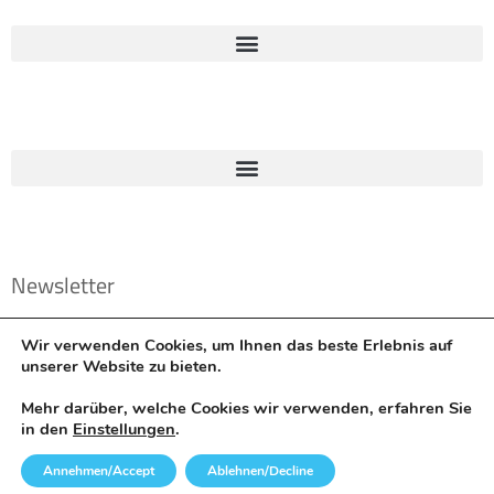
Newsletter
Email
Wir verwenden Cookies, um Ihnen das beste Erlebnis auf
unserer Website zu bieten.
Anmelden
Mehr darüber, welche Cookies wir verwenden, erfahren Sie
in den
Einstellungen
.
By submitting by clicking the „Send“ button, you accept our Privacy
Annehmen/Accept
Ablehnen/Decline
Policy.