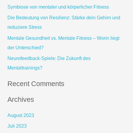
e
Symbiose von mentaler und körperlicher Fitness
n
Die Bedeutung von Resilienz: Stärke dein Gehirn und
n
reduziere Stress
a
Mentale Gesundheit vs. Mentale Fitness – Worin liegt
c
der Unterschied?
h
Neurofeedback-Spiele: Die Zukunft des
:
Mentaltrainings?
Recent Comments
Archives
August 2023
Juli 2023