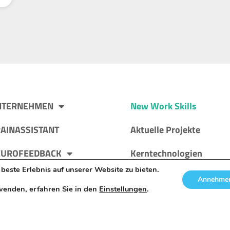
NTERNEHMEN
New Work Skills
AINASSISTANT
Aktuelle Projekte
EUROFEEDBACK
Kerntechnologien
este Erlebnis auf unserer Website zu bieten.
SBILDUNG
Events
Annehmen
wenden, erfahren Sie in den
Einstellungen
.
ER UNS
BLOG
Presse & Interviews
ntakt
Wissenswertes