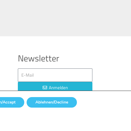
Newsletter
Email
Anmelden
/Accept
Ablehnen/Decline
By submitting by clicking the „Send“
button, you accept our Privacy Policy.